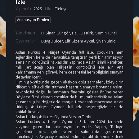
İzle
Yapım Yılı
2025
Ülke
Türkiye
Animasyon Filmleri
Yönetmen
H. Sinan Güngör
,
Halil Öztürk
,
Semih Turalı
Oyuncular
Duygu Biçer
,
Elif Gizem Aykul
,
Şivan Binici
Aslan Hürkuş 4: Hürjet Oyunda full izle, çocukları hem
eğlendiren hem de havacılıkla tanıştıran yerli bir animasyon
serisinin dördüncü halkasıdır. Yapımda Aslan isimli karakter,
milli jet uçağı olan Hürjet’in kontrolünü ele alır. Ana
kahramanın yeni görevi, hem cesaretini hem bilgisini sınayan
detayları içerir.
Filmin gökyüzünde geçen aksiyon dolu sahneleri, izleyicinin
dikkatini sürekli diri tutmayı başarır. Senaryo boyunca Aslan,
teknolojiyi doğru kullanmanın önemini gözler önüne serer.
Böylece filmi izleyen çocuklar da bilim, mühendislik ve takım
çalışması gibi değerlerle tanışır. Heyecanlı maceraya Aslan
Hürkuş 4: Hürjet Oyunda full izle seçeneğiyle siz de
katılabilirsiniz.
Aslan Hürkuş 4: Hürjet Oyunda Vizyon Tarihi
Aslan Hürkuş 4: Hürjet Oyunda, 5 Nisan 2024 tarihinde
vizyona giren bir animasyon eseridir. Yapım, Türkiye
genelinde pek çok sinema salonunda gösterime
sunulmuştur. Seyirciyle buluşturulması tatil dönemine denk