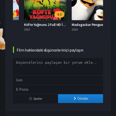
.9
6.3
6.6
Köfte Yağmuru 2 Full HD İzle
Madagaskar Penguenleri Türkçe Dublaj İzle
2013
2014
2024
Film hakkındaki düşüncelerinizi paylaşın
Spoiler
Gönder