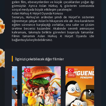
gelen film, ebeveynlerden ve küçük çocuklardan yoğun ilgi
görmüştür. Ayrıca Aslan Hürkuş 4, gösterim sonrasında
sosyal medyada büyük etkileşim yaratmıştır.
Aslan Hürkuş 4: Hürjet Oyunda Konusu
Senaryo, Hürkuş’un ardından şimdi de Hürjet’in sistemini
öğrenmeye çalışan Aslan’ın hikayesini ele alır. Ana karakterin
eğitim süresince karşılaştığı zorluklar, ona sabır ve çözüm
üretme becerisi kazandırır. Akabinde sevimli animasyon
kahramanı, takımıyla birlikte görevleri başarıyla tamamlar.
Filmin tamamını Aslan Hürkuş 4: Hürjet Oyunda izle
bağlantısıyla keşfedebilirsiniz.
İlginizi çekebilecek diğer filmler
108
1080p
1080p