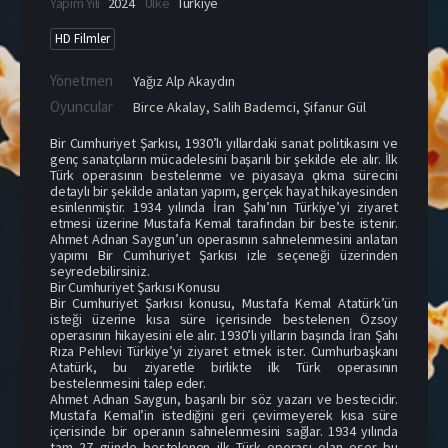
Yapım Yılı
2024
Ülke
Türkiye
HD Filmler
Yönetmen
Yağız Alp Akaydın
Oyuncular
Birce Akalay
,
Salih Bademci
,
Şifanur Gül
Bir Cumhuriyet Şarkısı, 1930’lı yıllardaki sanat politikasını ve
genç sanatçıların mücadelesini başarılı bir şekilde ele alır. İlk
Türk operasının bestelenme ve piyasaya çıkma sürecini
detaylı bir şekilde anlatan yapım, gerçek hayat hikayesinden
esinlenmiştir. 1934 yılında İran Şahı’nın Türkiye’yi ziyaret
etmesi üzerine Mustafa Kemal tarafından bir beste istenir.
Ahmet Adnan Saygun’un operasının sahnelenmesini anlatan
yapımı Bir Cumhuriyet Şarkısı izle seçeneği üzerinden
seyredebilirsiniz.
Bir Cumhuriyet Şarkısı Konusu
Bir Cumhuriyet Şarkısı konusu, Mustafa Kemal Atatürk’ün
isteği üzerine kısa süre içerisinde bestelenen Özsoy
operasının hikayesini ele alır. 1930’lı yılların başında İran Şahı
Rıza Pehlevi Türkiye’yi ziyaret etmek ister. Cumhurbaşkanı
Atatürk, bu ziyaretle birlikte ilk Türk operasının
bestelenmesini talep eder.
Ahmet Adnan Saygun, başarılı bir söz yazarı ve bestecidir.
Mustafa Kemal’in istediğini geri çevirmeyerek kısa süre
içerisinde bir operanın sahnelenmesini sağlar. 1934 yılında
tam 27 günde bestelenen ilk Türk operası olan eser bu