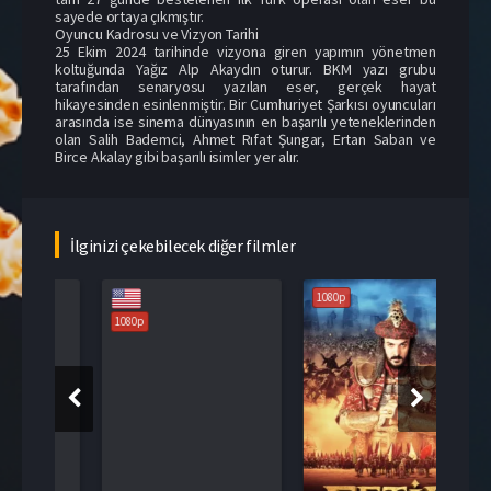
sayede ortaya çıkmıştır.
Oyuncu Kadrosu ve Vizyon Tarihi
25 Ekim 2024 tarihinde vizyona giren yapımın yönetmen
koltuğunda Yağız Alp Akaydın oturur. BKM yazı grubu
tarafından senaryosu yazılan eser, gerçek hayat
hikayesinden esinlenmiştir. Bir Cumhuriyet Şarkısı oyuncuları
arasında ise sinema dünyasının en başarılı yeteneklerinden
olan Salih Bademci, Ahmet Rıfat Şungar, Ertan Saban ve
Birce Akalay gibi başarılı isimler yer alır.
İlginizi çekebilecek diğer filmler
1080p
108
1080p