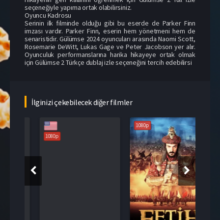
seçeneğiyle yapıma ortak olabilirsiniz.
Oyuncu Kadrosu
Serinin ilk filminde olduğu gibi bu eserde de Parker Finn
imzası vardır. Parker Finn, eserin hem yönetmeni hem de
senaristidir. Gülümse 2024 oyuncuları arasında Naomi Scott,
Rosemarie DeWitt, Lukas Gage ve Peter Jacobson yer alır.
Oyunculuk performanslarına harika hikayeye ortak olmak
için Gülümse 2 Türkçe dublaj izle seçeneğini tercih edebilirsi
İlginizi çekebilecek diğer filmler
1080p
108
1080p