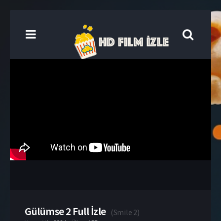
Gülümse 2 Full İzle
(
Smile 2
)