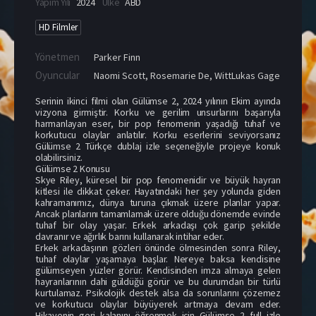
Yapım Yılı
2024
Ülke
ABD
HD Filmler
Yönetmen
Parker Finn
Oyuncular
Naomi Scott
,
Rosemarie De
,
WittLukas Gage
Serinin ikinci filmi olan Gülümse 2, 2024 yılının Ekim ayında
vizyona girmiştir. Korku ve gerilim unsurlarını başarıyla
harmanlayan eser, bir pop fenomenin yaşadığı tuhaf ve
korkutucu olaylar anlatılır. Korku eserlerini seviyorsanız
Gülümse 2 Türkçe dublaj izle seçeneğiyle projeye konuk
olabilirsiniz.
Gülümse 2 Konusu
Skye Riley, küresel bir pop fenomenidir ve büyük hayran
kitlesi ile dikkat çeker. Hayatındaki her şey yolunda giden
kahramanımız, dünya turuna çıkmak üzere planlar yapar.
Ancak planlarını tamamlamak üzere olduğu dönemde evinde
tuhaf bir olay yaşar. Erkek arkadaşı çok garip şekilde
davranır ve ağırlık barını kullanarak intihar eder.
Erkek arkadaşının gözleri önünde ölmesinden sonra Riley,
tuhaf olaylar yaşamaya başlar. Nereye baksa kendisine
gülümseyen yüzler görür. Kendisinden imza almaya gelen
hayranlarının dahi güldüğü görür ve bu durumdan bir türlü
kurtulamaz. Psikolojik destek alsa da sorunlarını çözemez
ve korkutucu olaylar büyüyerek artmaya devam eder.
Hikayenin geri kalanını öğrenmek için Gülümse 2 full izle