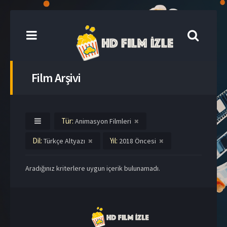
Film Arşivi
Tür:
Animasyon Filmleri
Dil:
Yıl:
Türkçe Altyazı
2018 Öncesi
Aradığınız kriterlere uygun içerik bulunamadı.