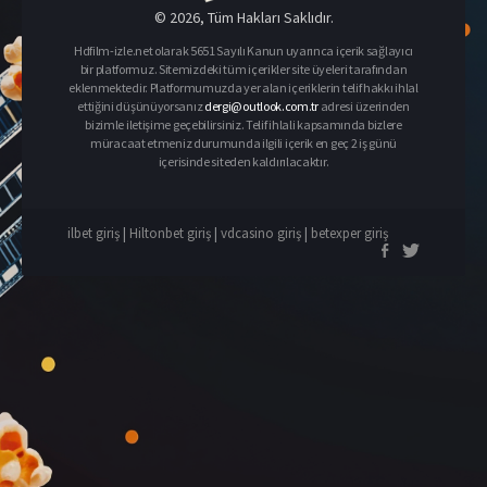
© 2026, Tüm Hakları Saklıdır.
Hdfilm-izle.net olarak 5651 Sayılı Kanun uyarınca içerik sağlayıcı
bir platformuz. Sitemizdeki tüm içerikler site üyeleri tarafından
eklenmektedir. Platformumuzda yer alan içeriklerin telif hakkı ihlal
ettiğini düşünüyorsanız
dergi@outlook.com.tr
adresi üzerinden
bizimle iletişime geçebilirsiniz. Telif ihlali kapsamında bizlere
müracaat etmeniz durumunda ilgili içerik en geç 2 iş günü
içerisinde siteden kaldırılacaktır.
ilbet giriş
|
Hiltonbet giriş
|
vdcasino giriş
|
betexper giriş