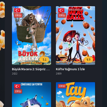
1080p
1080p
5.1
6.9
Büyük Macera 2: Sürpriz Misafir İzle
Köfte Yağmuru 1 İzle
2022
2009
1080p
1080p