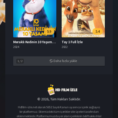
5.9
5.4
Meraklı Kedinin 10 Yaşamı İzle
Tay 1 Full İzle
2024
2022
Daha fazla yükle
1
/
2
© 2026, Tüm Hakları Saklıdır.
Hdfilm-izle.net olarak 5651 Sayılı Kanun uyarınca içerik sağlayıcı
bir platformuz. Sitemizdeki tüm içerikler site üyeleri tarafından
eklenmektedir. Platformumuzda yer alan içeriklerin telif hakkı ihlal