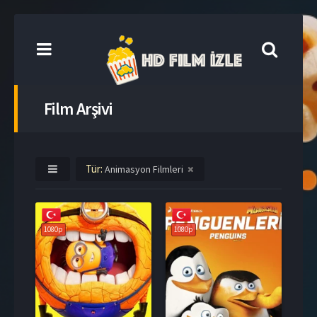
Film Arşivi
Tür:
Animasyon Filmleri
1080p
1080p