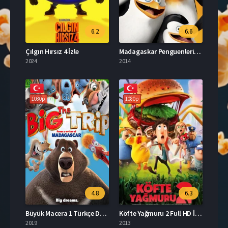
6.2
6.6
Çılgın Hırsız 4 İzle
Madagaskar Penguenleri Türkçe Dublaj İzle
2024
2014
1080p
1080p
4.8
6.3
Büyük Macera 1 Türkçe Dublaj Full izle
Köfte Yağmuru 2 Full HD İzle
2019
2013