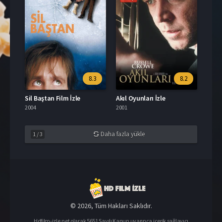
8.3
8.2
Sil Baştan Film İzle
Akıl Oyunları İzle
2004
2001
Daha fazla yükle
1
/
3
© 2026, Tüm Hakları Saklıdır.
Hdfilm-izle.net olarak 5651 Sayılı Kanun uyarınca içerik sağlayıcı