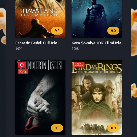
9.3
9.0
Esaretin Bedeli Full İzle
Kara Şövalye 2008 Filmi İzle
1994
2008
1080p
1080p
9.0
8.9