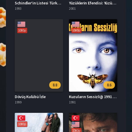
Schindler’in Listesi Türkçe Dublaj İzle
Yüzüklerin Efendisi: Yüzük Kardeşliği Türkçe Dublaj İzle
1993
2001
1080p
1080p
8.8
8.6
Dövüş Kulübü İzle
Kuzuların Sessizliği 1991 Filmi İzle
1999
1991
1080p
1080p