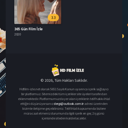
3.3
365 Gün Film İzle
2020
© 2026, Tüm Hakları Saklıdır.
Hdfilm-izle.net olarak 5651 Sayılı Kanun uyarınca içerik sağlayıcı
bir platformuz. Sitemizdeki tüm içerikler site üyeleri tarafından
eklenmektedir. Platformumuzda yer alan içeriklerin telif hakkı ihlal
ettiğini düşünüyorsanız
dergi@outlook.com.tr
adresi üzerinden
bizimle iletişime geçebilirsiniz. Telif ihlali kapsamında bizlere
müracaat etmeniz durumunda ilgili içerik en geç 2 iş günü
içerisinde siteden kaldırılacaktır.