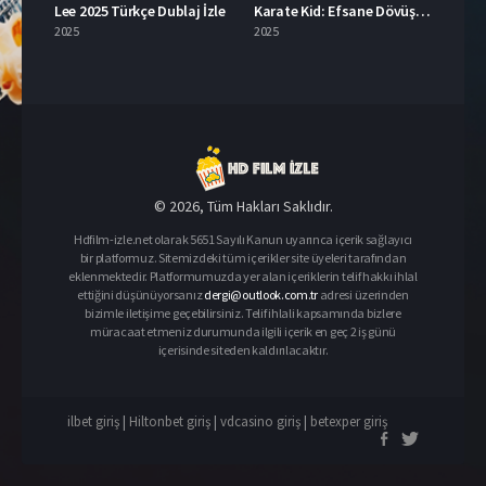
Lee 2025 Türkçe Dublaj İzle
Karate Kid: Efsane Dövüşçüler İzle
2025
2025
© 2026, Tüm Hakları Saklıdır.
Hdfilm-izle.net olarak 5651 Sayılı Kanun uyarınca içerik sağlayıcı
bir platformuz. Sitemizdeki tüm içerikler site üyeleri tarafından
eklenmektedir. Platformumuzda yer alan içeriklerin telif hakkı ihlal
ettiğini düşünüyorsanız
dergi@outlook.com.tr
adresi üzerinden
bizimle iletişime geçebilirsiniz. Telif ihlali kapsamında bizlere
müracaat etmeniz durumunda ilgili içerik en geç 2 iş günü
içerisinde siteden kaldırılacaktır.
ilbet giriş
|
Hiltonbet giriş
|
vdcasino giriş
|
betexper giriş