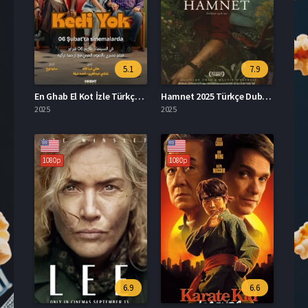
5.1
7.9
En Ghab El Kot İzle Türkçe Dublaj
Hamnet 2025 Türkçe Dublaj İzle
2025
2025
1080p
1080p
6.9
6.6