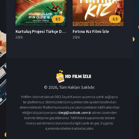
8.5
6.9
Kurtuluş Projesi Türkçe Dublaj İzle
Fırtına Kız Filmi İzle
2026
2026
© 2026, Tüm Hakları Saklıdır.
Hdfilm-izle.net olarak 5651 Sayılı Kanun uyarınca içerik sağlayıcı
bir platformuz. Sitemizdeki tüm içerikler site üyeleri tarafından
eklenmektedir. Platformumuzda yer alan içeriklerin telif hakkı ihlal
ettiğini düşünüyorsanız
dergi@outlook.com.tr
adresi üzerinden
bizimle iletişime geçebilirsiniz. Telif ihlali kapsamında bizlere
müracaat etmeniz durumunda ilgili içerik en geç 2 iş günü
içerisinde siteden kaldırılacaktır.