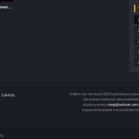
Alacakaranlık Efsanesi Şafak Vakti Bölüm 1 Türkçe Dublaj İzle
Hdfilm-izle.net olarak 5651 Sayılı Kanun uyarın
Saklıdır.
site üyeleri tarafından eklenmektedir. 
düşünüyorsanız
dergi@outlook.com.t
kapsamında bizlere müracaat etmeniz d
riş