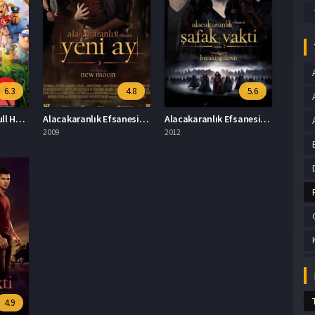
6.3
4.8
5.6
Köfte Yağmuru 2 Full HD İzle
Alacakaranlık Efsanesi Yeni Ay Full İzle
Alacakaranlık Efsanesi Şafak Vakti Bölüm 2 Türkçe Dublaj İzle
2009
2012
4.9