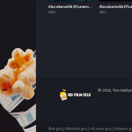
Alacakaranlık Efsanesi Tutulma İzle
2010
2011
© 2026, Tüm Hakları 
ilbet giriş
|
Hiltonbet giriş
|
vdcasino giriş
|
betexper gi