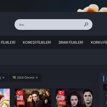
FİLMLERİ
KOMEDİ FİLMLERİ
DRAM FİLMLERİ
KORKU Fİ
Yıl:
j
2018 Öncesi
1080p
1080p