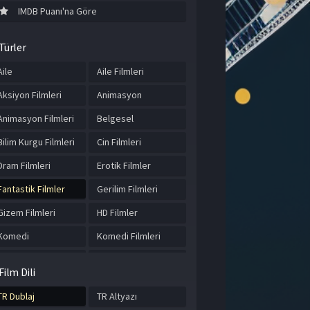
IMDB Puanı'na Göre
Türler
Aile
Aile Filmleri
Aksiyon Filmleri
Animasyon
Animasyon Filmleri
Belgesel
Bilim Kurgu Filmleri
Cin Filmleri
Dram Filmleri
Erotik Filmler
Fantastik Filmler
Gerilim Filmleri
Gizem Filmleri
HD Filmler
Komedi
Komedi Filmleri
Korku Filmleri
Macera
Film Dili
Macera Filmleri
Romantik Filmler
TR Dublaj
TR Altyazı
Savaş Filmleri
Tarihi Filmler