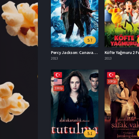
5.7
Percy Jackson: Canavarlar Denizi Türkçe Dublaj İzle
2013
2013
1080p
1080p
5.1