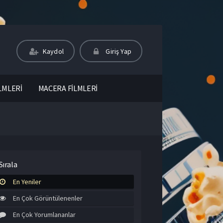
Kaydol
Giriş Yap
LMLERİ
MACERA FİLMLERİ
Sırala
En Yeniler
En Çok Görüntülenenler
En Çok Yorumlananlar