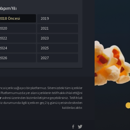
Yapım Yılı
2018 Öncesi
2019
2020
2021
2022
2023
2024
2025
2026
2027
ca içerik sağlayıcı bir platformuz. Sitemizdeki tüm içerikler
Platformumuzda yer alan içeriklerin telif hakkı ihlal ettiğini
r
adresi üzerinden bizimle iletişime geçebilirsiniz. Telif ihlali
urumunda ilgili içerik en geç 2 iş günü içerisinde siteden
kaldırılacaktır.