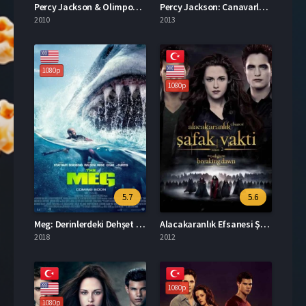
Percy Jackson & Olimposlular: Şimşek Hırsızı 2010 İzle
Percy Jackson: Canavarlar Denizi Türkçe Dublaj İzle
2010
2013
1080p
1080p
5.7
5.6
Meg: Derinlerdeki Dehşet Full HD İzle
Alacakaranlık Efsanesi Şafak Vakti Bölüm 2 Türkçe Dublaj İzle
2018
2012
1080p
1080p