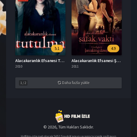
5.1
4.9
Alacakaranlık Efsanesi Tutulma İzle
Alacakaranlık Efsanesi Şafak Vakti Bölüm 1 Türkçe Dublaj İzle
2010
2011
Daha fazla yükle
1
/
2
© 2026, Tüm Hakları Saklıdır.
Hdfilm-izle.net olarak 5651 Sayılı Kanun uyarınca içerik sağlayıcı