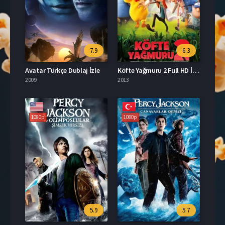
7.9
6.3
Avatar Türkçe Dublaj İzle
Köfte Yağmuru 2 Full HD İzle
2009
2013
1080p
1080p
5.9
5.7