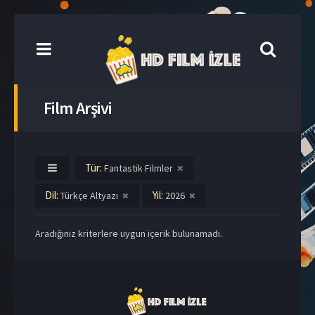
Film Arşivi
Tür:
Fantastik Filmler
Dil:
Yıl:
Türkçe Altyazı
2026
Aradığınız kriterlere uygun içerik bulunamadı.