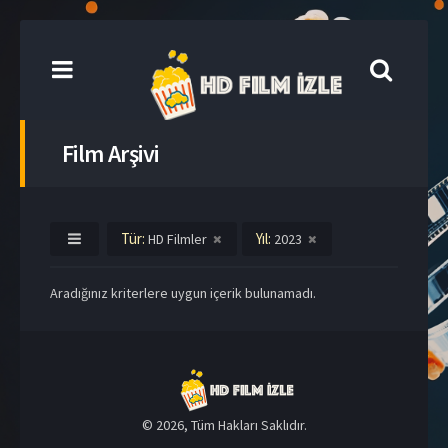
Film Arşivi
Tür:
Yıl:
HD Filmler
2023
Aradığınız kriterlere uygun içerik bulunamadı.
© 2026, Tüm Hakları Saklıdır.