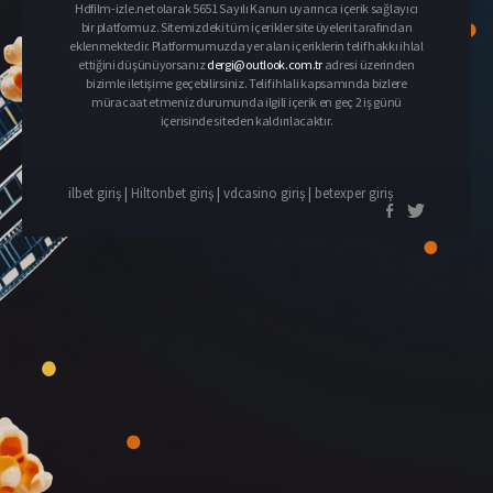
Hdfilm-izle.net olarak 5651 Sayılı Kanun uyarınca içerik sağlayıcı
bir platformuz. Sitemizdeki tüm içerikler site üyeleri tarafından
eklenmektedir. Platformumuzda yer alan içeriklerin telif hakkı ihlal
ettiğini düşünüyorsanız
dergi@outlook.com.tr
adresi üzerinden
bizimle iletişime geçebilirsiniz. Telif ihlali kapsamında bizlere
müracaat etmeniz durumunda ilgili içerik en geç 2 iş günü
içerisinde siteden kaldırılacaktır.
ilbet giriş
|
Hiltonbet giriş
|
vdcasino giriş
|
betexper giriş