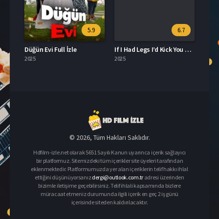
5.9
6.7
Düğün Evi Full İzle
If I Had Legs I’d Kick You Türkçe Dublaj İzle
2025
2025
© 2026, Tüm Hakları Saklıdır.
Hdfilm-izle.net olarak 5651 Sayılı Kanun uyarınca içerik sağlayıcı
bir platformuz. Sitemizdeki tüm içerikler site üyeleri tarafından
eklenmektedir. Platformumuzda yer alan içeriklerin telif hakkı ihlal
ettiğini düşünüyorsanız
dergi@outlook.com.tr
adresi üzerinden
bizimle iletişime geçebilirsiniz. Telif ihlali kapsamında bizlere
müracaat etmeniz durumunda ilgili içerik en geç 2 iş günü
içerisinde siteden kaldırılacaktır.