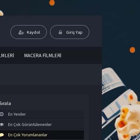
Kaydol
Giriş Yap
LMLERİ
MACERA FİLMLERİ
Sırala
En Yeniler
En Çok Görüntülenenler
En Çok Yorumlananlar