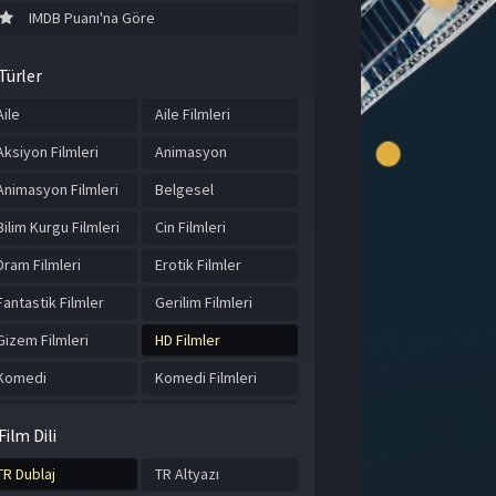
IMDB Puanı'na Göre
Türler
Aile
Aile Filmleri
Aksiyon Filmleri
Animasyon
Animasyon Filmleri
Belgesel
Bilim Kurgu Filmleri
Cin Filmleri
Dram Filmleri
Erotik Filmler
Fantastik Filmler
Gerilim Filmleri
Gizem Filmleri
HD Filmler
Komedi
Komedi Filmleri
Korku Filmleri
Macera
Film Dili
Macera Filmleri
Romantik Filmler
TR Dublaj
TR Altyazı
Savaş Filmleri
Tarihi Filmler