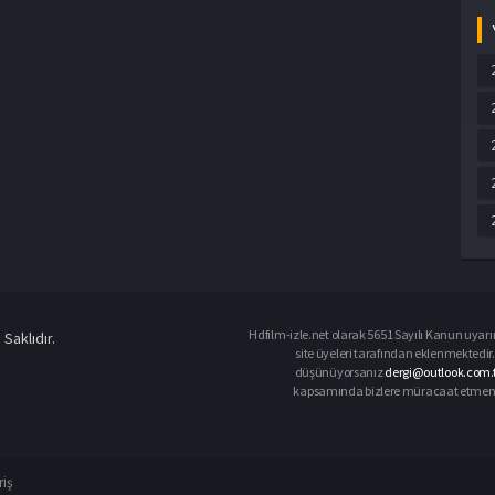
Hdfilm-izle.net olarak 5651 Sayılı Kanun uyarın
Saklıdır.
site üyeleri tarafından eklenmektedir. 
düşünüyorsanız
dergi@outlook.com.t
kapsamında bizlere müracaat etmeniz d
riş