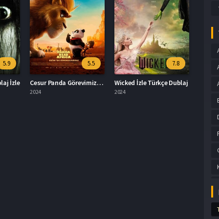
5.9
5.5
7.8
aj İzle
Cesur Panda Görevimiz Afrika İzle
Wicked İzle Türkçe Dublaj
2024
2024