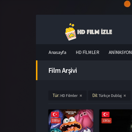
Anasayfa
HD FİLMLER
ANİMASYON 
Film Arşivi
Tür:
Dil:
HD Filmler
Türkçe Dublaj
1080p
1080p