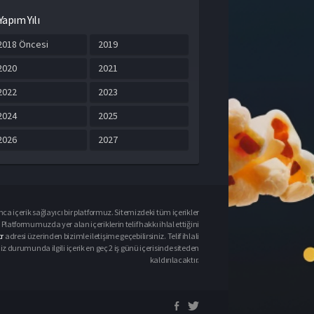
Yapım Yılı
2018 Öncesi
2019
2020
2021
2022
2023
2024
2025
2026
2027
ca içerik sağlayıcı bir platformuz. Sitemizdeki tüm içerikler
Platformumuzda yer alan içeriklerin telif hakkı ihlal ettiğini
r
adresi üzerinden bizimle iletişime geçebilirsiniz. Telif ihlali
urumunda ilgili içerik en geç 2 iş günü içerisinde siteden
kaldırılacaktır.