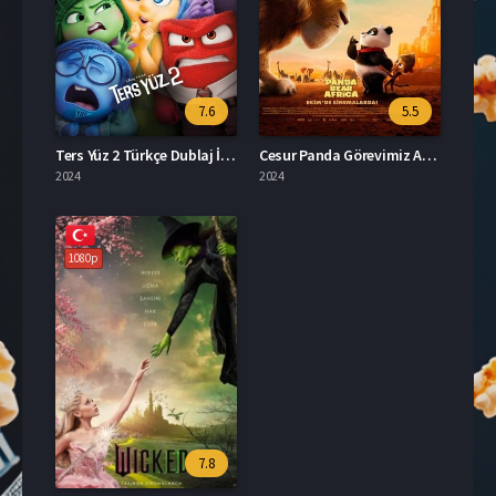
7.6
5.5
Ters Yüz 2 Türkçe Dublaj İzle
Cesur Panda Görevimiz Afrika İzle
2024
2024
1080p
7.8