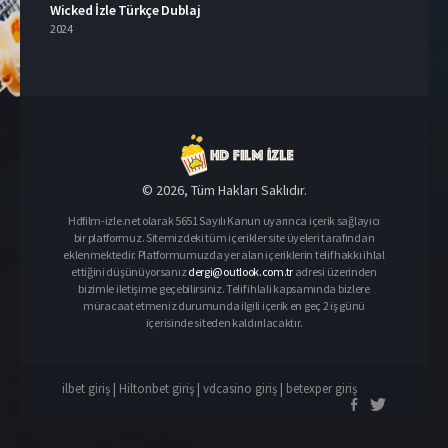
Wicked İzle Türkçe Dublaj
2024
© 2026, Tüm Hakları Saklıdır.
Hdfilm-izle.net olarak 5651 Sayılı Kanun uyarınca içerik sağlayıcı
bir platformuz. Sitemizdeki tüm içerikler site üyeleri tarafından
eklenmektedir. Platformumuzda yer alan içeriklerin telif hakkı ihlal
ettiğini düşünüyorsanız
dergi@outlook.com.tr
adresi üzerinden
bizimle iletişime geçebilirsiniz. Telif ihlali kapsamında bizlere
müracaat etmeniz durumunda ilgili içerik en geç 2 iş günü
içerisinde siteden kaldırılacaktır.
ilbet giriş
|
Hiltonbet giriş
|
vdcasino giriş
|
betexper giriş