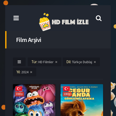
Film Arşivi
Tür:
Dil:
HD Filmler
Türkçe Dublaj
Yıl:
2024
1080p
1080p