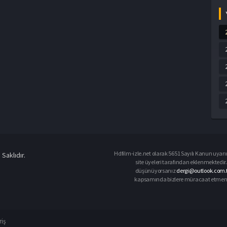
Hdfilm-izle.net olarak 5651 Sayılı Kanun uyarın
Saklıdır.
site üyeleri tarafından eklenmektedir. 
düşünüyorsanız
dergi@outlook.com.t
kapsamında bizlere müracaat etmeniz d
riş