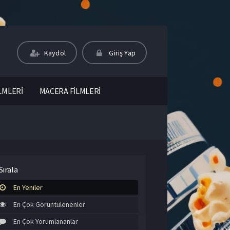
Kaydol
Giriş Yap
LMLERİ
MACERA FİLMLERİ
Sırala
En Yeniler
En Çok Görüntülenenler
En Çok Yorumlananlar