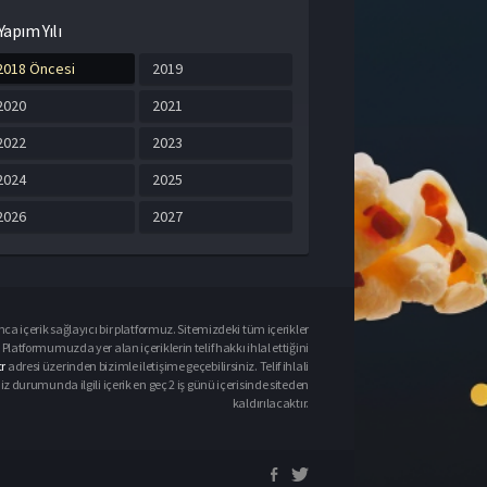
Yapım Yılı
2018 Öncesi
2019
2020
2021
2022
2023
2024
2025
2026
2027
ca içerik sağlayıcı bir platformuz. Sitemizdeki tüm içerikler
Platformumuzda yer alan içeriklerin telif hakkı ihlal ettiğini
r
adresi üzerinden bizimle iletişime geçebilirsiniz. Telif ihlali
urumunda ilgili içerik en geç 2 iş günü içerisinde siteden
kaldırılacaktır.