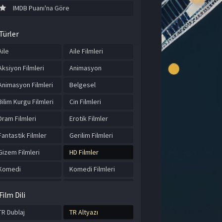
IMDB Puanı'na Göre
Türler
Aile
Aile Filmleri
Aksiyon Filmleri
Animasyon
Animasyon Filmleri
Belgesel
Bilim Kurgu Filmleri
Cin Filmleri
Dram Filmleri
Erotik Filmler
Fantastik Filmler
Gerilim Filmleri
Gizem Filmleri
HD Filmler
Komedi
Komedi Filmleri
Korku Filmleri
Macera
Film Dili
Macera Filmleri
Romantik Filmler
TR Dublaj
TR Altyazı
Savaş Filmleri
Tarihi Filmler