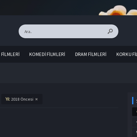
FİLMLERİ
KOMEDİ FİLMLERİ
DRAM FİLMLERİ
KORKU Fİ
Yıl:
2018 Öncesi