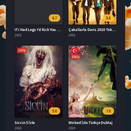
6.7
5.6
If I Had Legs I’d Kick You Türkçe Dublaj İzle
Çakallarla Dans 2010 Tek Parça İzle
2025
2010
1080p
1080p
5.0
7.8
Siccin 5 İzle
Wicked İzle Türkçe Dublaj
2018
2024