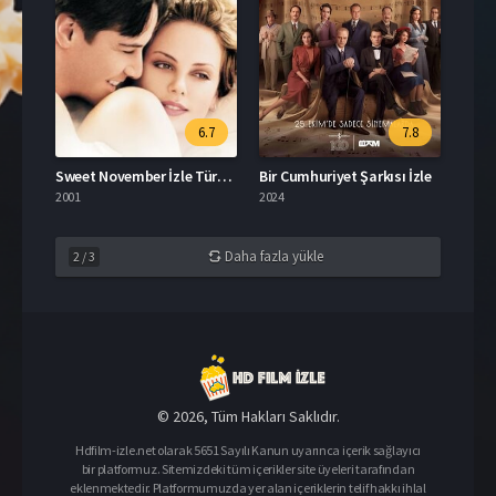
6.7
7.8
Sweet November İzle Türkçe Dublaj
Bir Cumhuriyet Şarkısı İzle
2001
2024
Daha fazla yükle
2
/
3
© 2026, Tüm Hakları Saklıdır.
Hdfilm-izle.net olarak 5651 Sayılı Kanun uyarınca içerik sağlayıcı
bir platformuz. Sitemizdeki tüm içerikler site üyeleri tarafından
eklenmektedir. Platformumuzda yer alan içeriklerin telif hakkı ihlal