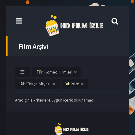
Film Arşivi
Tür:
Komedi Filmleri
Dil:
Yıl:
Türkçe Altyazı
2026
Aradığınız kriterlere uygun içerik bulunamadı.