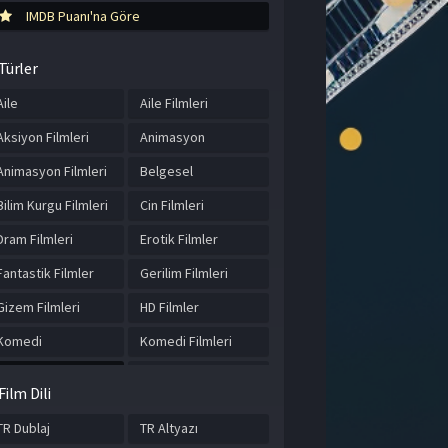
IMDB Puanı'na Göre
Türler
Aile
Aile Filmleri
Aksiyon Filmleri
Animasyon
Animasyon Filmleri
Belgesel
Bilim Kurgu Filmleri
Cin Filmleri
Dram Filmleri
Erotik Filmler
Fantastik Filmler
Gerilim Filmleri
Gizem Filmleri
HD Filmler
Komedi
Komedi Filmleri
Korku Filmleri
Macera
Film Dili
Macera Filmleri
Romantik Filmler
TR Dublaj
TR Altyazı
Savaş Filmleri
Tarihi Filmler