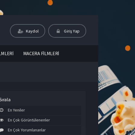
Kaydol
Giriş Yap
LMLERİ
MACERA FİLMLERİ
Sırala
En Yeniler
En Çok Görüntülenenler
En Çok Yorumlananlar