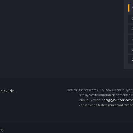
Hdfilm-izle.net olarak 5651 Sayılı Kanun uyarın
Saklıdır.
site üyeleri tarafından eklenmektedir. 
düşünüyorsanız
dergi@outlook.com.t
kapsamında bizlere müracaat etmeniz d
riş