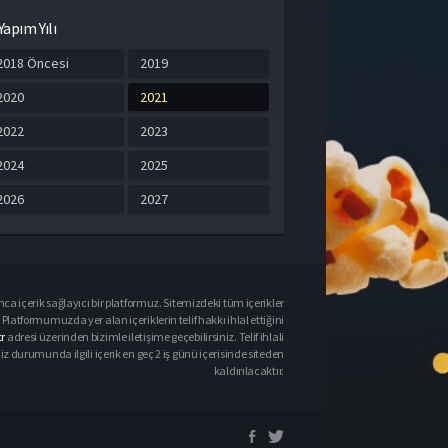
Yapım Yılı
2018 Öncesi
2019
2020
2021
2022
2023
2024
2025
2026
2027
ca içerik sağlayıcı bir platformuz. Sitemizdeki tüm içerikler
Platformumuzda yer alan içeriklerin telif hakkı ihlal ettiğini
r
adresi üzerinden bizimle iletişime geçebilirsiniz. Telif ihlali
urumunda ilgili içerik en geç 2 iş günü içerisinde siteden
kaldırılacaktır.