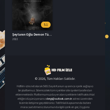
5.1
Şeytanın Oğlu Demon Türkçe Dublaj İzle
2022
© 2026, Tüm Hakları Saklıdır.
Hdfilm-izle.net olarak 5651 Sayılı Kanun uyarınca içerik sağlayıcı
bir platformuz. Sitemizdeki tüm içerikler site üyeleri tarafından
eklenmektedir. Platformumuzda yer alan içeriklerin telif hakkı ihlal
ettiğini düşünüyorsanız
dergi@outlook.com.tr
adresi üzerinden
bizimle iletişime geçebilirsiniz. Telif ihlali kapsamında bizlere
müracaat etmeniz durumunda ilgili içerik en geç 2 iş günü