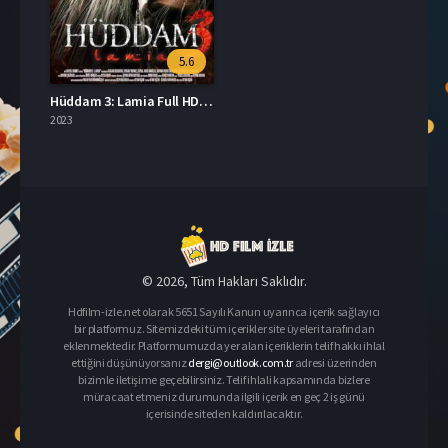
5.6
Hüddam 3: Lamia Full HD İzle
2023
© 2026, Tüm Hakları Saklıdır.
Hdfilm-izle.net olarak 5651 Sayılı Kanun uyarınca içerik sağlayıcı
bir platformuz. Sitemizdeki tüm içerikler site üyeleri tarafından
eklenmektedir. Platformumuzda yer alan içeriklerin telif hakkı ihlal
ettiğini düşünüyorsanız
dergi@outlook.com.tr
adresi üzerinden
bizimle iletişime geçebilirsiniz. Telif ihlali kapsamında bizlere
müracaat etmeniz durumunda ilgili içerik en geç 2 iş günü
içerisinde siteden kaldırılacaktır.