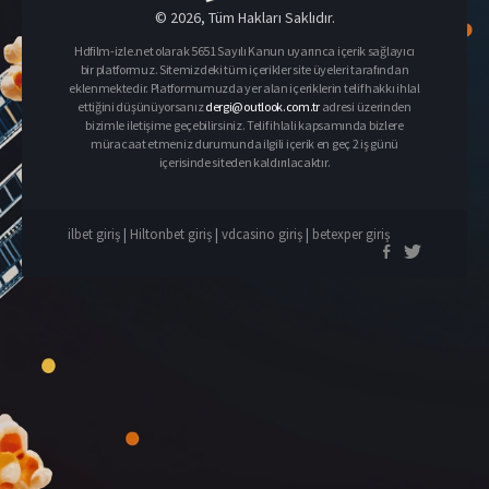
© 2026, Tüm Hakları Saklıdır.
Hdfilm-izle.net olarak 5651 Sayılı Kanun uyarınca içerik sağlayıcı
bir platformuz. Sitemizdeki tüm içerikler site üyeleri tarafından
eklenmektedir. Platformumuzda yer alan içeriklerin telif hakkı ihlal
ettiğini düşünüyorsanız
dergi@outlook.com.tr
adresi üzerinden
bizimle iletişime geçebilirsiniz. Telif ihlali kapsamında bizlere
müracaat etmeniz durumunda ilgili içerik en geç 2 iş günü
içerisinde siteden kaldırılacaktır.
ilbet giriş
|
Hiltonbet giriş
|
vdcasino giriş
|
betexper giriş