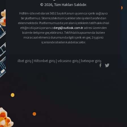
© 2026, Tüm Hakları Saklıdır.
Hdfilm-izle.net olarak 5651 Sayılı Kanun uyarınca içerik sağlayıcı
bir platformuz. Sitemizdeki tüm içerikler site üyeleri tarafından
eklenmektedir. Platformumuzda yer alan içeriklerin telif hakkı ihlal
ettiğini düşünüyorsanız
dergi@outlook.com.tr
adresi üzerinden
bizimle iletişime geçebilirsiniz. Telif ihlali kapsamında bizlere
müracaat etmeniz durumunda ilgili içerik en geç 2 iş günü
içerisinde siteden kaldırılacaktır.
ilbet giriş
|
Hiltonbet giriş
|
vdcasino giriş
|
betexper giriş