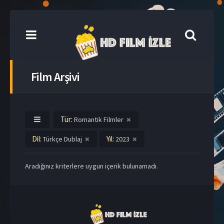
Film Arşivi
Tür:
Romantik Filmler
Dil:
Yıl:
Türkçe Dublaj
2023
Aradığınız kriterlere uygun içerik bulunamadı.