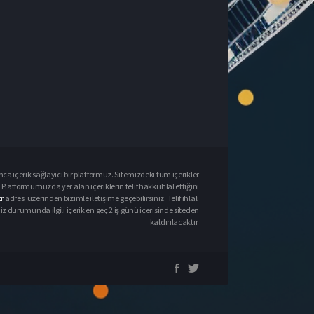
ca içerik sağlayıcı bir platformuz. Sitemizdeki tüm içerikler
Platformumuzda yer alan içeriklerin telif hakkı ihlal ettiğini
r
adresi üzerinden bizimle iletişime geçebilirsiniz. Telif ihlali
urumunda ilgili içerik en geç 2 iş günü içerisinde siteden
kaldırılacaktır.