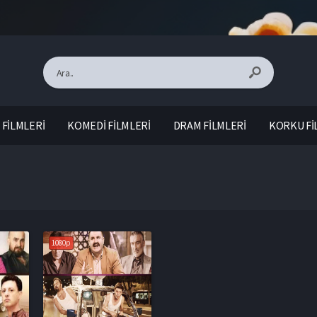
FİLMLERİ
KOMEDİ FİLMLERİ
DRAM FİLMLERİ
KORKU Fİ
1080p