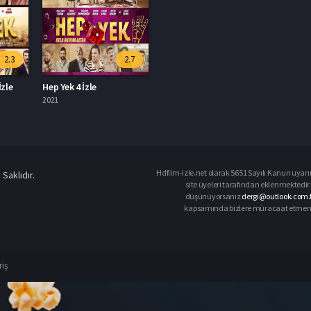
2.3
2.7
İzle
Hep Yek 4 İzle​
2021
Hdfilm-izle.net olarak 5651 Sayılı Kanun uyarın
Saklıdır.
site üyeleri tarafından eklenmektedir. 
düşünüyorsanız
dergi@outlook.com.t
kapsamında bizlere müracaat etmeniz d
riş