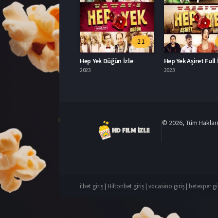
2.1
Hep Yek Düğün İzle
Hep Yek Aşiret Full 
2023
2023
© 2026, Tüm Hakları 
ilbet giriş
|
Hiltonbet giriş
|
vdcasino giriş
|
betexper gi