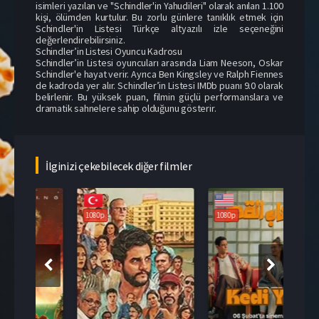
isimleri yazılan ve "Schindler'in Yahudileri" olarak anılan 1.100
kişi, ölümden kurtulur. Bu zorlu günlere tanıklık etmek için
Schindler'in Listesi Türkçe altyazılı izle seçeneğini
değerlendirebilirsiniz.
Schindler’in Listesi Oyuncu Kadrosu
Schindler’in Listesi oyuncuları arasında Liam Neeson, Oskar
Schindler'e hayat verir. Ayrıca Ben Kingsley ve Ralph Fiennes
de kadroda yer alır. Schindler’in Listesi IMDb puanı 9.0 olarak
belirlenir. Bu yüksek puan, filmin güçlü performanslara ve
dramatik sahnelere sahip olduğunu gösterir.
İlginizi çekebilecek diğer filmler
108
1080p
1080p