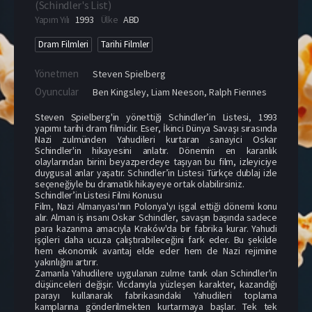
(
Schindler's List
)
Yapım Yılı
1993
Ülke
ABD
Dram Filmleri
Tarihi Filmler
Yönetmen
Steven Spielberg
Oyuncular
Ben Kingsley
,
Liam Neeson
,
Ralph Fiennes
Steven Spielberg'in yönettiği Schindler’in Listesi, 1993
yapımı tarihi dram filmidir. Eser, İkinci Dünya Savaşı sırasında
Nazi zulmünden Yahudileri kurtaran sanayici Oskar
Schindler'in hikayesini anlatır. Dönemin en karanlık
olaylarından birini beyazperdeye taşıyan bu film, izleyiciye
duygusal anlar yaşatır. Schindler’in Listesi Türkçe dublaj izle
seçeneğiyle bu dramatik hikayeye ortak olabilirsiniz.
Schindler’in Listesi Filmi Konusu
Film, Nazi Almanyası'nın Polonya'yı işgal ettiği dönemi konu
alır. Alman iş insanı Oskar Schindler, savaşın başında sadece
para kazanma amacıyla Kraków'da bir fabrika kurar. Yahudi
işçileri daha ucuza çalıştırabileceğini fark eder. Bu şekilde
hem ekonomik avantaj elde eder hem de Nazi rejimine
yakınlığını artırır.
Zamanla Yahudilere uygulanan zulme tanık olan Schindler'in
düşünceleri değişir. Vicdanıyla yüzleşen karakter, kazandığı
parayı kullanarak fabrikasındaki Yahudileri toplama
kamplarına gönderilmekten kurtarmaya başlar. Tek tek