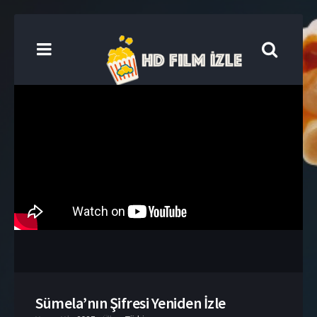
Sümela’nın Şifresi Yeniden İzle