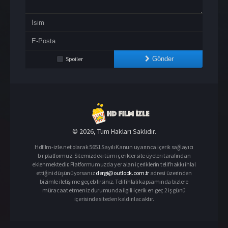
Spoiler
Gönder
© 2026, Tüm Hakları Saklıdır.
Hdfilm-izle.net olarak 5651 Sayılı Kanun uyarınca içerik sağlayıcı
bir platformuz. Sitemizdeki tüm içerikler site üyeleri tarafından
eklenmektedir. Platformumuzda yer alan içeriklerin telif hakkı ihlal
ettiğini düşünüyorsanız
dergi@outlook.com.tr
adresi üzerinden
bizimle iletişime geçebilirsiniz. Telif ihlali kapsamında bizlere
müracaat etmeniz durumunda ilgili içerik en geç 2 iş günü
içerisinde siteden kaldırılacaktır.