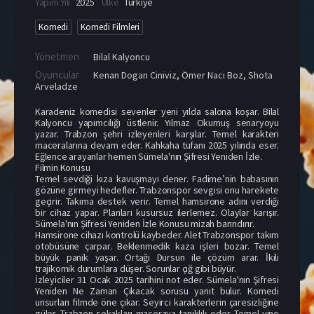
Yapım Yılı
2025
Ülke
Türkiye
Komedi
Komedi Filmleri
Yönetmen
Bilal Kalyoncu
Oyuncular
Kenan Dogan Ciniviz
,
Ömer Naci Boz
,
Shota
Arveladze
Karadeniz komedisi sevenler yeni yılda salona koşar. Bilal
Kalyoncu yapımcılığı üstlenir. Yılmaz Okumuş senaryoyu
yazar. Trabzon şehri izleyenleri karşılar. Temel karakteri
maceralarına devam eder. Kahkaha tufanı 2025 yılında eser.
Eğlence arayanlar hemen Sümela'nın Şifresi Yeniden İzle.
Filmin Konusu
Temel sevdiği kıza kavuşmayı dener. Fadime’nin babasının
gözüne girmeyi hedefler. Trabzonspor sevgisi onu harekete
geçirir. Takıma destek verir. Temel hamsirone adını verdiği
bir cihaz yapar. Planları kusursuz ilerlemez. Olaylar karışır.
Sümela'nın Şifresi Yeniden İzle Konusu mizah barındırır.
Hamsirone cihazı kontrolü kaybeder. Alet Trabzonspor takım
otobüsüne çarpar. Beklenmedik kaza işleri bozar. Temel
büyük panik yaşar. Ortağı Dursun ile çözüm arar. İkili
trajikomik durumlara düşer. Sorunlar çığ gibi büyür.
İzleyiciler 31 Ocak 2025 tarihini not eder. Sümela'nın Şifresi
Yeniden Ne Zaman Çıkacak sorusu yanıt bulur. Komedi
unsurları filmde öne çıkar. Seyirci karakterlerin çaresizliğine
güler. Trabzon sokakları maceraya tanıklık eder. Temel yine