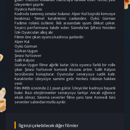
izleyenleri şaşırtır.
Oyuncu Kadrosu
Kadroda tanınmış simalar bulunur. Alper Kul başrolü kimseye
bırakmaz. Temel karakterini canlandırır. Öykü Gürman
Fadime rolünü üstlenir. İkili arasındaki uyum dikkat çeker.
Seyirci performansı takdir eder. Sümela'nın Şifresi Yeniden
İzle Oyuncuları alkış alır.
Filmin öne çıkan oyuncu kadrosu şunlardır:
Alper Kul
Öykü Gürman
Gürkan Uygun
Şinasi Yurtsever
Salih Kalyon
Gürkan Uygun filme ağırlık katar. Usta oyuncu farklı bir rolle
çıkar. Şinasi Yurtsever komedi dozunu artırır. Salih Kalyon
tecrübesini konuşturur. Oyuncular senaryoya sadık kalır.
Karakterler izleyiciye samimi gelir. Herkes rolünün hakkını
verir.
Film IMDb üzerinde 2.1 puan görür. İzleyiciler kadroyu başarılı
bulur. Bazı eleştirmenler senaryoyu tartışır. Ancak eğlence
eksik olmaz. Sinema severler filme şans tanır. Komedi türü
sevenler salondan mutlu ayrılır.
İlginizi çekebilecek diğer filmler