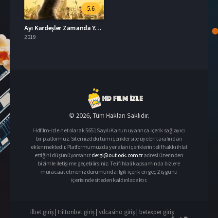
5.6
Ayı Kardeşler Zamanda Yolculuk Full İzle
2019
© 2026, Tüm Hakları Saklıdır.
Hdfilm-izle.net olarak 5651 Sayılı Kanun uyarınca içerik sağlayıcı
bir platformuz. Sitemizdeki tüm içerikler site üyeleri tarafından
eklenmektedir. Platformumuzda yer alan içeriklerin telif hakkı ihlal
ettiğini düşünüyorsanız
dergi@outlook.com.tr
adresi üzerinden
bizimle iletişime geçebilirsiniz. Telif ihlali kapsamında bizlere
müracaat etmeniz durumunda ilgili içerik en geç 2 iş günü
içerisinde siteden kaldırılacaktır.
ilbet giriş
|
Hiltonbet giriş
|
vdcasino giriş
|
betexper giriş