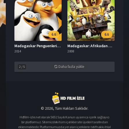
6.6
6.6
Madagaskar Penguenleri Türkçe Dublaj İzle
Madagaskar: Afrikadan Kaçış İzle
2014
2008
Daha fazla yükle
2
/
5
© 2026, Tüm Hakları Saklıdır.
Hdfilm-izle.net olarak 5651 Sayılı Kanun uyarınca içerik sağlayıcı
bir platformuz. Sitemizdeki tüm içerikler site üyeleri tarafından
eklenmektedir. Platformumuzda yer alan içeriklerin telif hakkı ihlal