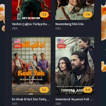
7.2
7.4
Yardım Çağrısı Türkçe Dublaj İzle
Nuremberg Film İzle
2026
2025
1080p
1080p
5.1
6.4
En Ghab El Kot İzle Türkçe Dublaj
Greenland: Kıyamet Full HD İzle
2025
2024