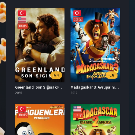
1080p
1080p
6.4
6.8
Greenland: Son Sığınak Full İzle
Madagaskar 3: Avrupa’nın En Çok Arananlar Türkçe Dublaj İzle
2025
2012
1080p
1080p