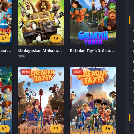
6.8
6.6
Madagaskar 3: Avrupa’nın En Çok Arananlar Türkçe Dublaj İzle
Madagaskar: Afrikadan Kaçış İzle
Rafadan Tayfa 3: Galaktik Tayfa Full HD İzle
2008
1080p
1080p
8.3
6.7
5.9