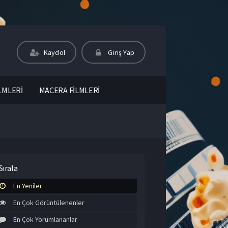
Kaydol
Giriş Yap
LMLERİ
MACERA FİLMLERİ
Sırala
En Yeniler
En Çok Görüntülenenler
En Çok Yorumlananlar