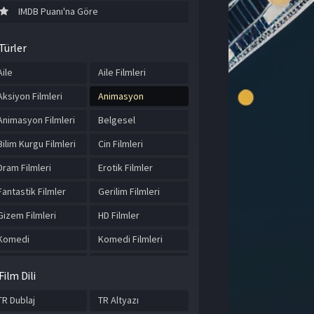
IMDB Puanı'na Göre
Türler
Aile
Aile Filmleri
Aksiyon Filmleri
Animasyon
Animasyon Filmleri
Belgesel
Bilim Kurgu Filmleri
Cin Filmleri
Dram Filmleri
Erotik Filmler
Fantastik Filmler
Gerilim Filmleri
Gizem Filmleri
HD Filmler
Komedi
Komedi Filmleri
Korku Filmleri
Macera
Film Dili
Macera Filmleri
Romantik Filmler
TR Dublaj
TR Altyazı
Savaş Filmleri
Tarihi Filmler