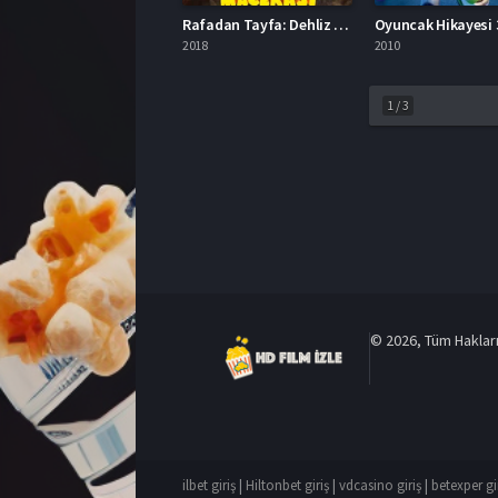
Rafadan Tayfa: Dehliz Macerası Full HD İzle
2018
2010
1
/
3
© 2026, Tüm Hakları 
ilbet giriş
|
Hiltonbet giriş
|
vdcasino giriş
|
betexper gi