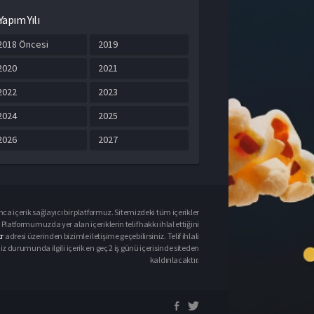
Yapım Yılı
2018 Öncesi
2019
2020
2021
2022
2023
2024
2025
2026
2027
ca içerik sağlayıcı bir platformuz. Sitemizdeki tüm içerikler
Platformumuzda yer alan içeriklerin telif hakkı ihlal ettiğini
r
adresi üzerinden bizimle iletişime geçebilirsiniz. Telif ihlali
urumunda ilgili içerik en geç 2 iş günü içerisinde siteden
kaldırılacaktır.