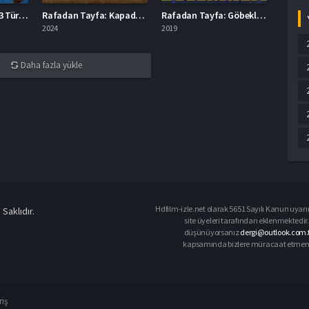
Oyuncak Hikayesi 3 Türkçe Dublaj İzle
Rafadan Tayfa: Kapadokya Full İzle
Rafadan Tayfa: Göbeklitepe Full İzle
2024
2019
Daha fazla yükle
Hdfilm-izle.net olarak 5651 Sayılı Kanun uyarın
Saklıdır.
site üyeleri tarafından eklenmektedir. 
düşünüyorsanız
dergi@outlook.com.t
kapsamında bizlere müracaat etmeniz d
riş