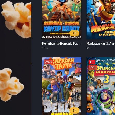
3.0
Kehribar ile Boncuk: Kayıp Robot Film İzle
2026
2012
1080p
1080p
6.4