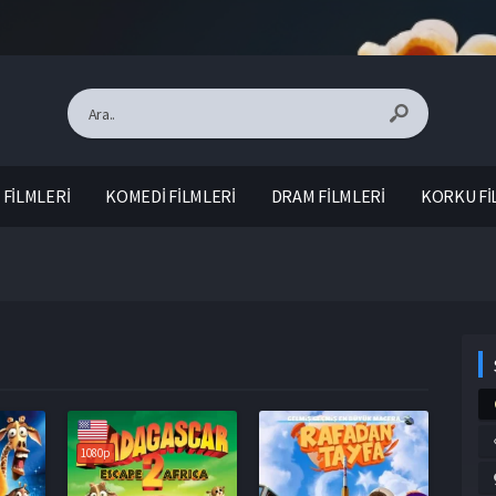
FİLMLERİ
KOMEDİ FİLMLERİ
DRAM FİLMLERİ
KORKU Fİ
1080p