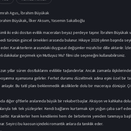
Emrah Agus
,
İbrahim Büyükak
brahim Büyükak
,
İlker Aksum
,
Yasemin Sakallıoğlu
simli iki eski dostun evlilik maceraları beyaz perdeye taşınır. İbrahim Büyükak 
di türünün güncel örnekleri arasında bulunur. Hikaye 2026 yılının başında seyirc
 eder. Karakterlerin arasındaki duygusal değişimler mizahi bir dille aktarılır. 
eli dakikalar geçirmek için Mutluyuz Mu? filmi izle seçeneğini kullanabilirsiniz.
uzun yıllar süren dostluklarını evlilikle taçlandırırlar. Ancak zamanla ilişkilerinde
oşanma aşamasına gelirler. Ferhat durumu düzeltmek adına eşini özel bir tatile ç
nlaşılır. Bu tatil planı beklenmedik aksiliklerle dolu bir maceraya dönüşür. Çift
nda diğer çiftlerle aralarında büyük bir rekabet başlar. Aksiyon ve kahkaha dolu
larıyla tek tek yüzleşirler. Kendi bağlarını kurtarmak için yoğun çaba sarf ede
ltir. Karakterler hem kendilerini hem de birbirlerini yeniden tanımaya başlarla
r. Seyirci bu kaosun içindeki romantik anlara da tanıklık eder.