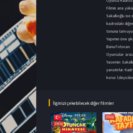
Oyuncu Kadros
Filmin ana yükü
Sakallıoğlu ise 
kadrodaki diğer
tonuna tam uyu
Yapımın öne çıka
Banu Fotocan.
Oyuncular aras
Yasemin Sakallı
yansıtırlar. Ka
korur. İzleyicil
İlginizi çekebilecek diğer filmler
1080p
1080p
1080p