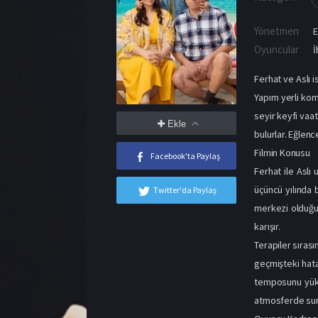
Yönetmen
Oyuncular
İ
Ferhat ve Aslı i
Yapım yerli kome
seyir keyfi vaat
Ekle
bulurlar. Eğlenc
Filmin Konusu
Facebook'ta Paylaş
Ferhat ile Aslı 
üçüncü yılında b
Twitter'da Paylaş
merkezi olduğu a
karışır.
Terapiler sırası
geçmişteki hata
temposunu yükse
atmosferde suna