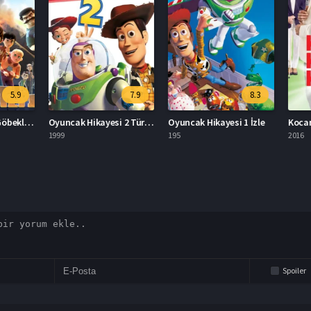
5.9
7.9
8.3
Rafadan Tayfa: Göbeklitepe Full İzle
Oyuncak Hikayesi 2 Türkçe Dublaj İzle
Oyuncak Hikayesi 1 İzle
1999
195
2016
Spoiler