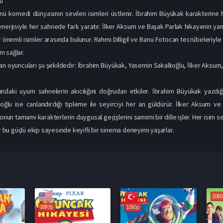
u
nü komedi dünyasının sevilen isimleri üstlenir. İbrahim Büyükak karakterine
enerjisiyle her sahnede fark yaratır. İlker Aksum ve Başak Parlak hikayenin yan da
 önemli isimler arasında bulunur. Rahmi Dilligil ve Banu Fotocan tecrübeleriyle
m sağlar.
n oyuncuları şu şekildedir: İbrahim Büyükak, Yasemin Sakallıoğlu, İlker Aksum, Ba
ındaki uyum sahnelerin akıcılığını doğrudan etkiler. İbrahim Büyükak yazdı
oğlu ise canlandırdığı tipleme ile seyirciyi her an güldürür. İlker Aksum ve
dronun tamamı karakterlerin duygusal geçişlerini samimi bir dille işler. Her i
er bu güçlü ekip sayesinde keyifli bir sinema deneyimi yaşarlar.
1080p
1080p
1080p