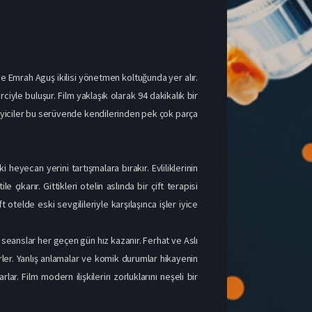
ve Emrah Aguş ikilisi yönetmen koltuğunda yer alır.
iyle buluşur. Film yaklaşık olarak 94 dakikalık bir
İzleyiciler bu serüvende kendilerinden pek çok parça
ki heyecan yerini tartışmalara bırakır. Evliliklerinin
ıkarır. Gittikleri otelin aslında bir çift terapisi
 otelde eski sevgilileriyle karşılaşınca işler iyice
 seanslar her geçen gün hız kazanır. Ferhat ve Aslı
rler. Yanlış anlamalar ve komik durumlar hikayenin
r. Film modern ilişkilerin zorluklarını neşeli bir