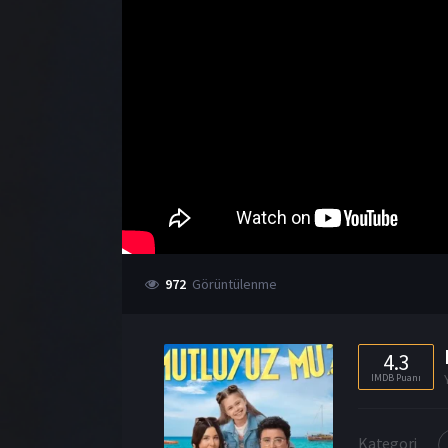
972
Görüntülenme
4.3
IMDB Puanı
Kategori