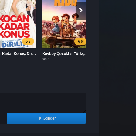
5.7
6.6
Kocan Kadar Konuş: Diriliş Full İzle
Kovboy Çocuklar Türkçe Dublaj İzle
2024
Gönder