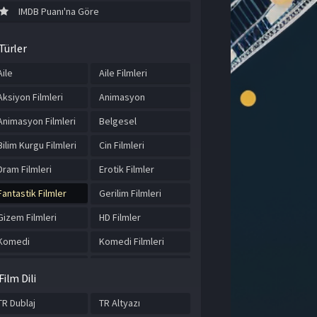
IMDB Puanı'na Göre
Türler
Aile
Aile Filmleri
Aksiyon Filmleri
Animasyon
Animasyon Filmleri
Belgesel
Bilim Kurgu Filmleri
Cin Filmleri
Dram Filmleri
Erotik Filmler
Fantastik Filmler
Gerilim Filmleri
Gizem Filmleri
HD Filmler
Komedi
Komedi Filmleri
Korku Filmleri
Macera
Film Dili
Macera Filmleri
Romantik Filmler
TR Dublaj
TR Altyazı
Savaş Filmleri
Tarihi Filmler