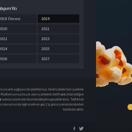
Yapım Yılı
2018 Öncesi
2019
2020
2021
2022
2023
2024
2025
2026
2027
ca içerik sağlayıcı bir platformuz. Sitemizdeki tüm içerikler
Platformumuzda yer alan içeriklerin telif hakkı ihlal ettiğini
r
adresi üzerinden bizimle iletişime geçebilirsiniz. Telif ihlali
urumunda ilgili içerik en geç 2 iş günü içerisinde siteden
kaldırılacaktır.