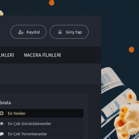
Kaydol
Giriş Yap
LMLERİ
MACERA FİLMLERİ
Sırala
En Yeniler
En Çok Görüntülenenler
En Çok Yorumlananlar