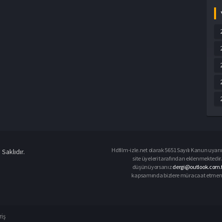
Hdfilm-izle.net olarak 5651 Sayılı Kanun uyarın
Saklıdır.
site üyeleri tarafından eklenmektedir. 
düşünüyorsanız
dergi@outlook.com.t
kapsamında bizlere müracaat etmeniz d
riş