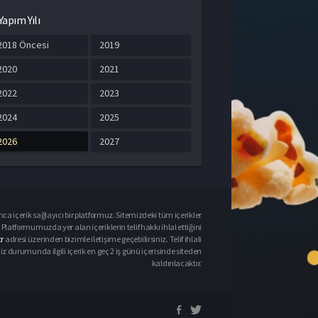
Yapım Yılı
2018 Öncesi
2019
2020
2021
2022
2023
2024
2025
2026
2027
ca içerik sağlayıcı bir platformuz. Sitemizdeki tüm içerikler
Platformumuzda yer alan içeriklerin telif hakkı ihlal ettiğini
r
adresi üzerinden bizimle iletişime geçebilirsiniz. Telif ihlali
urumunda ilgili içerik en geç 2 iş günü içerisinde siteden
kaldırılacaktır.