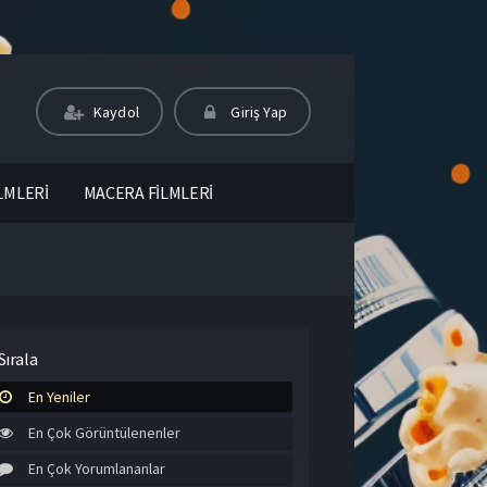
Kaydol
Giriş Yap
LMLERİ
MACERA FİLMLERİ
Sırala
En Yeniler
En Çok Görüntülenenler
En Çok Yorumlananlar