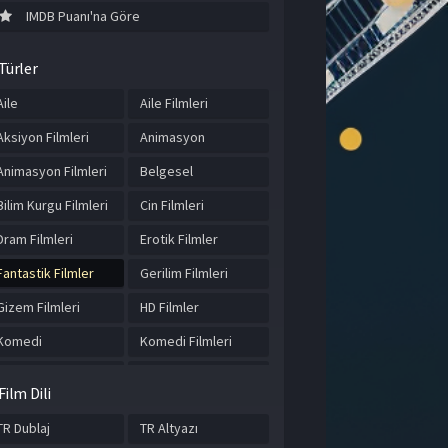
IMDB Puanı'na Göre
Türler
Aile
Aile Filmleri
Aksiyon Filmleri
Animasyon
Animasyon Filmleri
Belgesel
Bilim Kurgu Filmleri
Cin Filmleri
Dram Filmleri
Erotik Filmler
Fantastik Filmler
Gerilim Filmleri
Gizem Filmleri
HD Filmler
Komedi
Komedi Filmleri
Korku Filmleri
Macera
Film Dili
Macera Filmleri
Romantik Filmler
TR Dublaj
TR Altyazı
Savaş Filmleri
Tarihi Filmler