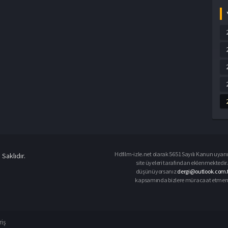
Hdfilm-izle.net olarak 5651 Sayılı Kanun uyarın
Saklıdır.
site üyeleri tarafından eklenmektedir. 
düşünüyorsanız
dergi@outlook.com.t
kapsamında bizlere müracaat etmeniz d
riş