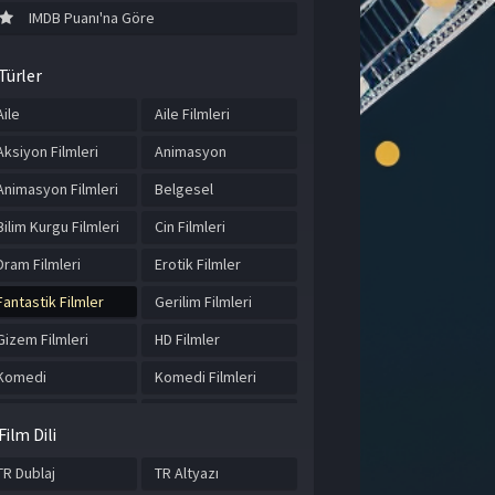
IMDB Puanı'na Göre
Türler
Aile
Aile Filmleri
Aksiyon Filmleri
Animasyon
Animasyon Filmleri
Belgesel
Bilim Kurgu Filmleri
Cin Filmleri
Dram Filmleri
Erotik Filmler
Fantastik Filmler
Gerilim Filmleri
Gizem Filmleri
HD Filmler
Komedi
Komedi Filmleri
Korku Filmleri
Macera
Film Dili
Macera Filmleri
Romantik Filmler
TR Dublaj
TR Altyazı
Savaş Filmleri
Tarihi Filmler