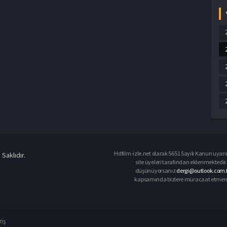
Hdfilm-izle.net olarak 5651 Sayılı Kanun uyarın
Saklıdır.
site üyeleri tarafından eklenmektedir. 
düşünüyorsanız
dergi@outlook.com.t
kapsamında bizlere müracaat etmeniz d
riş