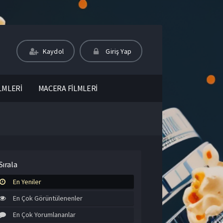
Kaydol
Giriş Yap
LMLERİ
MACERA FİLMLERİ
Sırala
En Yeniler
En Çok Görüntülenenler
En Çok Yorumlananlar