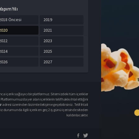
Yapım Yılı
2018 Öncesi
2019
2020
2021
2022
2023
2024
2025
2026
2027
ca içerik sağlayıcı bir platformuz. Sitemizdeki tüm içerikler
Platformumuzda yer alan içeriklerin telif hakkı ihlal ettiğini
r
adresi üzerinden bizimle iletişime geçebilirsiniz. Telif ihlali
urumunda ilgili içerik en geç 2 iş günü içerisinde siteden
kaldırılacaktır.